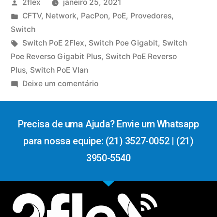
2flex
janeiro 25, 2021
CFTV
,
Network
,
PacPon
,
PoE
,
Provedores
,
Switch
Switch PoE 2Flex
,
Switch Poe Gigabit
,
Switch
Poe Reverso Gigabit Plus
,
Switch PoE Reverso
Plus
,
Switch PoE Vlan
Deixe um comentário
Precisa de uma Ajuda? Envie um Whatsapp
para nossa equipe: (21) 3527-0052 | (21)
3950-5540