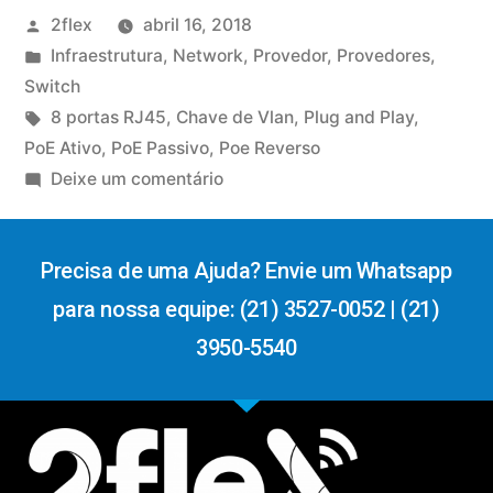
2flex
abril 16, 2018
Infraestrutura
,
Network
,
Provedor
,
Provedores
,
Switch
8 portas RJ45
,
Chave de Vlan
,
Plug and Play
,
PoE Ativo
,
PoE Passivo
,
Poe Reverso
Deixe um comentário
Precisa de uma Ajuda? Envie um Whatsapp
para nossa equipe: (21) 3527-0052 | (21)
3950-5540