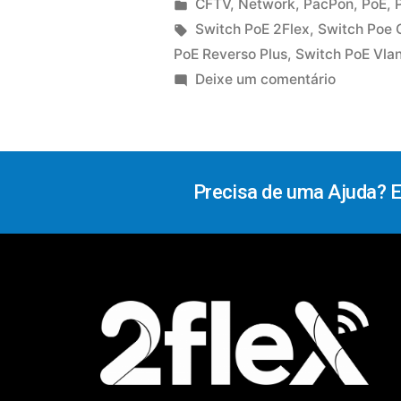
CFTV
,
Network
,
PacPon
,
PoE
,
Switch PoE 2Flex
,
Switch Poe 
PoE Reverso Plus
,
Switch PoE Vla
Deixe um comentário
Precisa de uma Ajuda? 