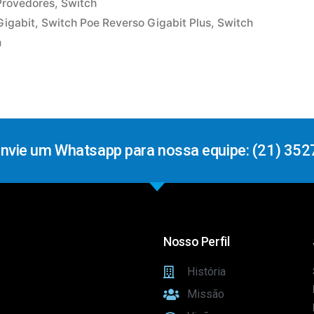
Provedores
,
Switch
Gigabit
,
Switch Poe Reverso Gigabit Plus
,
Switch
n
Envie um Whatsapp para nossa equipe: (21) 352
Nosso Perfil
História
Missão