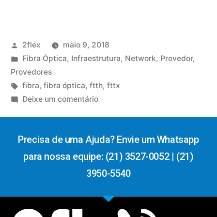
2flex
maio 9, 2018
Fibra Óptica
,
Infraestrutura
,
Network
,
Provedor
,
Provedores
fibra
,
fibra óptica
,
ftth
,
fttx
Deixe um comentário
Precisa de uma Ajuda? Envie um Whatsapp
para nossa equipe: (21) 3527-0052 | (21)
3950-5540