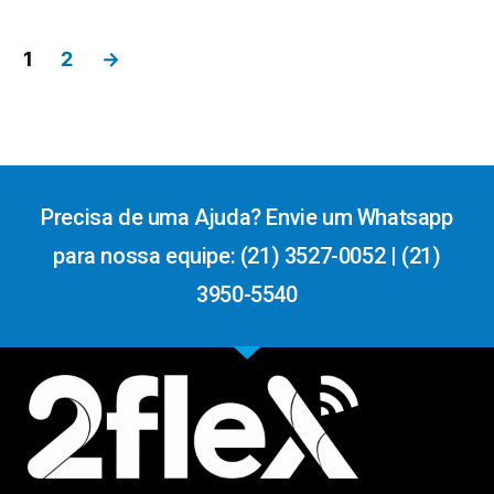
1
2
→
Precisa de uma Ajuda? Envie um Whatsapp
para nossa equipe: (21) 3527-0052 | (21)
3950-5540