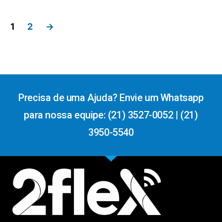
1
2
→
Precisa de uma Ajuda? Envie um Whatsapp
para nossa equipe: (21) 3527-0052 | (21)
3950-5540