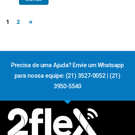
1
2
→
Precisa de uma Ajuda? Envie um Whatsapp
para nossa equipe: (21) 3527-0052 | (21)
3950-5540