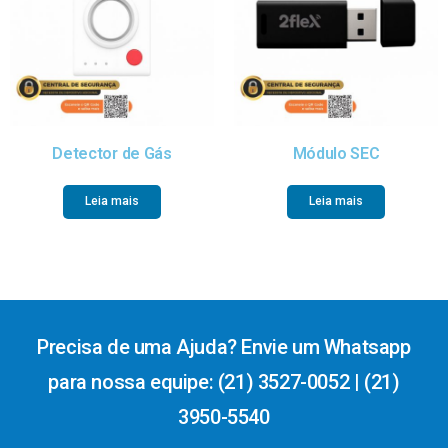
Detector de Gás
Módulo SEC
Leia mais
Leia mais
Precisa de uma Ajuda? Envie um Whatsapp
para nossa equipe: (21) 3527-0052 | (21)
3950-5540