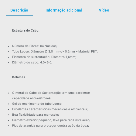
Descrição
Informação adicional
Vídeo
Estrutura do Cabo:
Número de Fibras: 04 Núcleos;
Tubo Loose: Diâmetro Ø 3.0 mm+/- 0.2mm – Material PBT;
Elemento de sustentação: Diâmetro 1,6mm;
Diâmetro do cabo: 4.0×6.0;
Detalhes
O metal do Cabo de Sustentação tem uma excelente
capacidade anti-eletroímã;
Gel de enchimento do tubo Loose;
Excelentes características mecânicas e ambientais;
Boa ﬂexibilidade para manuseio;
Diâmetro exterior pequeno, leve para fácil instalação;
Fios de aramida para proteger contra ação da água;