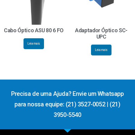
Cabo Óptico ASU 80 6 FO
Adaptador Óptico SC-
UPC
Leia mais
Leia mais
Precisa de uma Ajuda? Envie um Whatsapp
para nossa equipe: (21) 3527-0052 | (21)
3950-5540