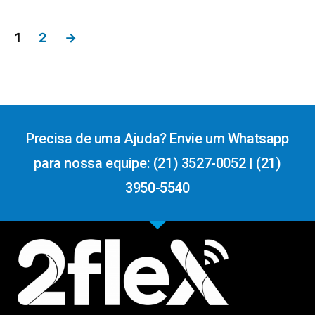
1
2
→
Precisa de uma Ajuda? Envie um Whatsapp
para nossa equipe: (21) 3527-0052 | (21)
3950-5540