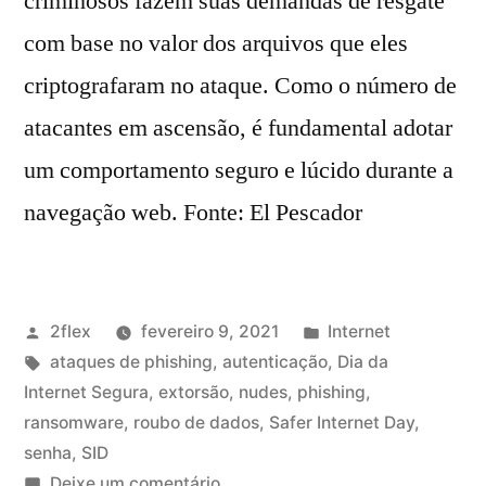
criminosos fazem suas demandas de resgate
com base no valor dos arquivos que eles
criptografaram no ataque. Como o número de
atacantes em ascensão, é fundamental adotar
um comportamento seguro e lúcido durante a
navegação web. Fonte: El Pescador
2flex
fevereiro 9, 2021
Internet
ataques de phishing
,
autenticação
,
Dia da
Internet Segura
,
extorsão
,
nudes
,
phishing
,
ransomware
,
roubo de dados
,
Safer Internet Day
,
senha
,
SID
Deixe um comentário