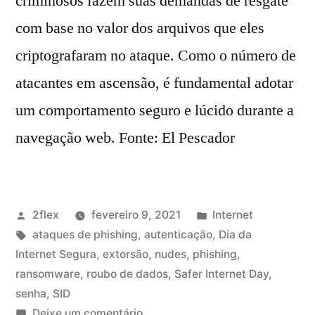
criminosos fazem suas demandas de resgate
com base no valor dos arquivos que eles
criptografaram no ataque. Como o número de
atacantes em ascensão, é fundamental adotar
um comportamento seguro e lúcido durante a
navegação web. Fonte: El Pescador
2flex
fevereiro 9, 2021
Internet
ataques de phishing
,
autenticação
,
Dia da
Internet Segura
,
extorsão
,
nudes
,
phishing
,
ransomware
,
roubo de dados
,
Safer Internet Day
,
senha
,
SID
Deixe um comentário