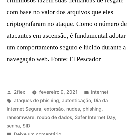
criminosos fazem suas demandas de resgate
com base no valor dos arquivos que eles
criptografaram no ataque. Como o número de
atacantes em ascensão, é fundamental adotar
um comportamento seguro e lúcido durante a
navegação web. Fonte: El Pescador
2flex
fevereiro 9, 2021
Internet
ataques de phishing
,
autenticação
,
Dia da
Internet Segura
,
extorsão
,
nudes
,
phishing
,
ransomware
,
roubo de dados
,
Safer Internet Day
,
senha
,
SID
Deixe um comentário