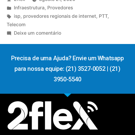
Infraestrutura
,
Provedores
isp
,
provedores regionais de internet
,
PTT
,
Telecom
Deixe um comentário
Precisa de uma Ajuda? Envie um Whatsapp
para nossa equipe: (21) 3527-0052 | (21)
3950-5540