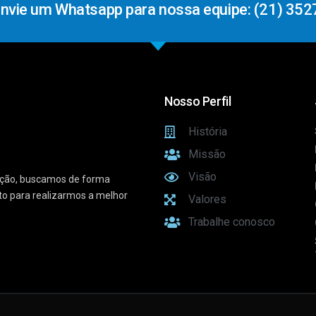
Envie um Whatsapp para nossa equipe: (21) 352
Nosso Perfil
História
Missão
Visão
vação, buscamos de forma
sto para realizarmos a melhor
Valores
Trabalhe conosco