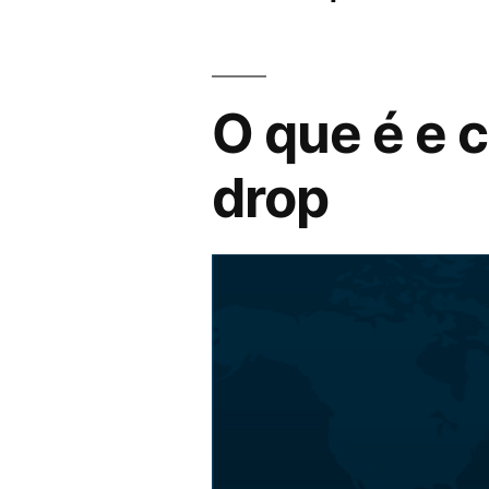
O que é e 
drop