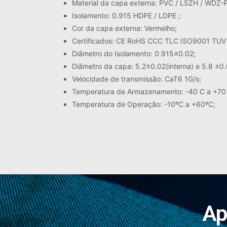
Material da capa externa: PVC / LSZH / WDZ-P
Isolamento: 0.915 HDPE / LDPE ;
Cor da capa externa: Vermelho;
Certificados: CE RoHS CCC TLC ISO9001 TUV
Diâmetro do Isolamento: 0.915±0.02;
Diâmetro da capa: 5.2±0.02(interna) e 5.8 ±0.
Velocidade de transmissão: CaT6 1G/s;
Temperatura de Armazenamento: -40 C a +70
Temperatura de Operação: -10ºC a +60ºC;
Ap