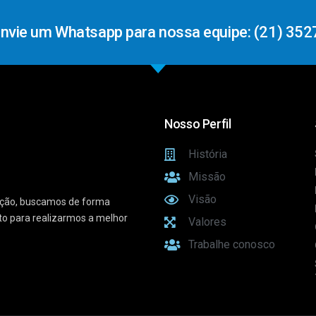
Envie um Whatsapp para nossa equipe: (21) 352
Nosso Perfil
História
Missão
Visão
vação, buscamos de forma
sto para realizarmos a melhor
Valores
Trabalhe conosco