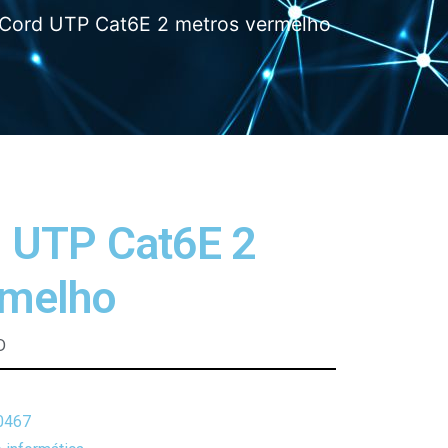
 Cord UTP Cat6E 2 metros vermelho
 UTP Cat6E 2
rmelho
D
0467