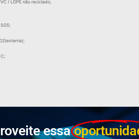
VC / LDPE não reciclado;
 SGS;
02(externa);
 C;
roveite essa
oportunida