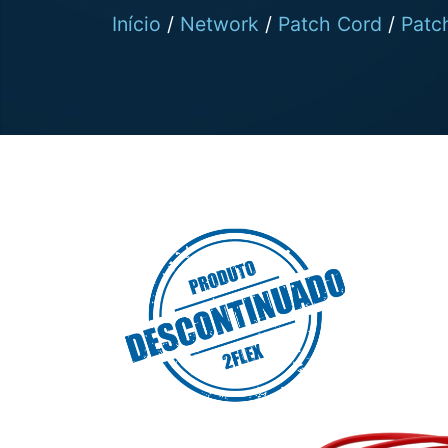
Início
/
Network
/
Patch Cord
/
Patc