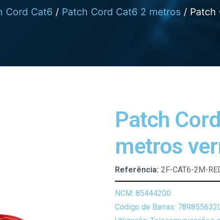
h Cord Cat6
/
Patch Cord Cat6 2 metros
/ Patch
Patch Cord
metros ve
Referência:
2F-CAT6-2M-RE
NCM: 85444200
Código de Barras: 789855632