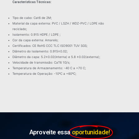
Características Técnicas:
Tipo de cabo: Cat6 de 2M;
Material da capa externa: PVC / LSZH / WDZ-PVC / LDPE não
reciclado;
Isolamento: 0.915 HDPE / LDPE ;
Cor da capa externa: Amarelo;
Certificados: CE RoHS CCC TLC ISO9001 TUV SGS;
Diâmetro do Isolamento: 0.915±0.02;
Diâmetro da capa: 5.2±0.02(interna) e 5.8 ±0.02(externa);
Velocidade de transmissão: CaT6 1G/s;
Temperatura de Armazenamento: -40 C a +70 C;
Temperatura de Operação: -10ºC a +60ºC;
Aproveite essa
oportunidade!