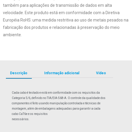
também para aplicações de transmissão de dados em alta
velocidade. Este produto está em conformidade com a Diretiva
Européia RoHS: uma medida restritiva ao uso de metais pesados na
fabricação dos produtos e relacionadas à preservação do meio
ambiente.
Descrição
Informação adicional
Vídeo
Cada cabo é testado e está em conformidade com os requisitos da
Categoria 5/6, definido no TIA/EIA-568-A. O controle da qualidade dos
componentes é feito usando manipulação controlada e técnicas de
montagem, além de embalagens adequadas para garantir a cada
cabo CaT6e e os requisitos
necessários.