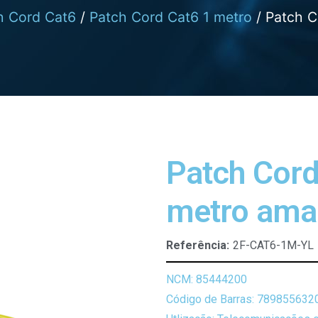
h Cord Cat6
/
Patch Cord Cat6 1 metro
/ Patch C
Patch Cord
metro ama
Referência:
2F-CAT6-1M-YL
NCM: 85444200
Código de Barras: 789855632