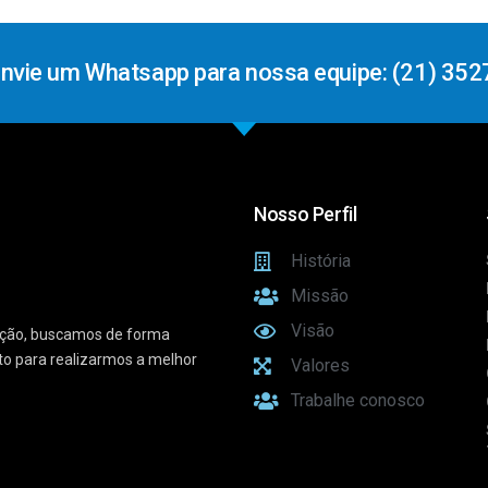
Envie um Whatsapp para nossa equipe: (21) 352
Nosso Perfil
História
Missão
Visão
vação, buscamos de forma
sto para realizarmos a melhor
Valores
Trabalhe conosco