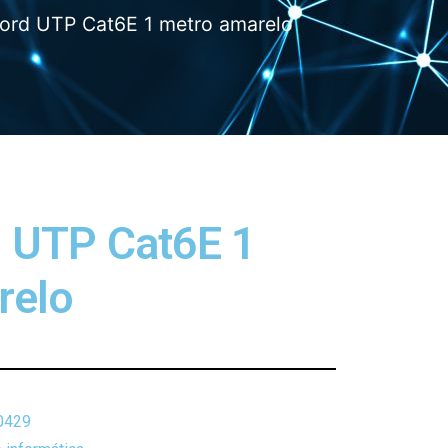
ord UTP Cat6E 1 metro amarelo
 UTP Cat6E 1
relo
0429