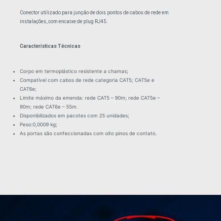
Conector utilizado para junção de dois pontos de cabos de rede em
instalações, com encaixe de plug RJ45.
Características Técnicas
Corpo em termoplástico resistente a chamas;
Compatível com cabos de rede categoria CAT5; CAT5e e
CAT6e;
Limite máximo da emenda: rede CAT5 – 90m; rede CAT5e –
90m; rede CAT6e – 55m.
Disponibilizados em pacotes com 25 unidades;
Peso:0,0009 kg;
As portas são confeccionadas com oito pinos de contato.