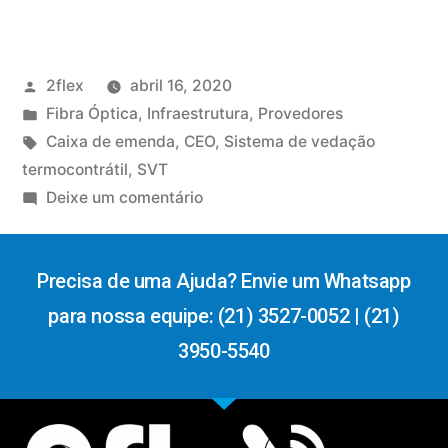
2flex
abril 16, 2020
Fibra Óptica
,
Infraestrutura
,
Provedores
Caixa de emenda
,
CEO
,
Sistema de vedação
termocontrátil
,
SVT
Deixe um comentário
Precisa de uma Ajuda? Envie um Whatsapp
para nossa equipe: (21) 3527-0052 | (21)
3950-5540