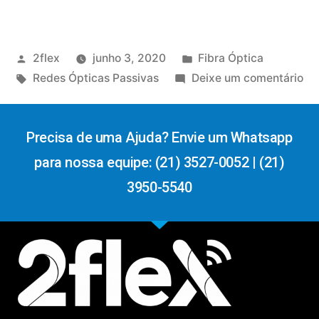
2flex
junho 3, 2020
Fibra Óptica
Redes Ópticas Passivas
Deixe um comentário
Precisa de uma Ajuda? Envie um Whatsapp
para nossa equipe: (21) 3527-0052 | (21)
3950-5540