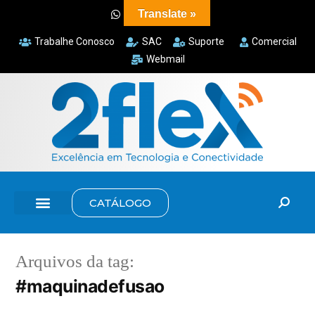
Translate »
Trabalhe Conosco
SAC
Suporte
Comercial
Webmail
CATÁLOGO
Arquivos da tag:
#maquinadefusao