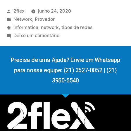
2flex
junho 24, 2020
Network
,
Provedor
informatica
,
network
,
tipos de redes
Deixe um comentário
Precisa de uma Ajuda? Envie um Whatsapp
para nossa equipe: (21) 3527-0052 | (21)
3950-5540