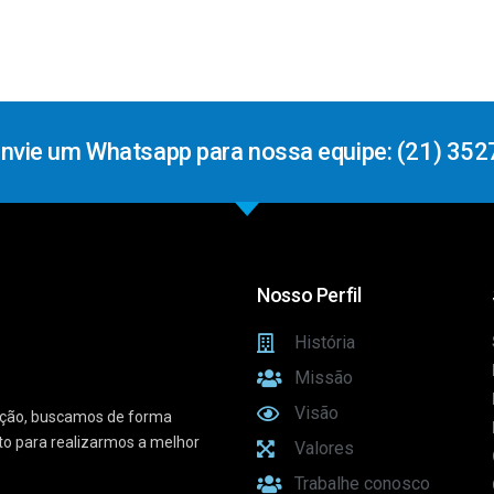
Envie um Whatsapp para nossa equipe: (21) 352
Nosso Perfil
História
Missão
Visão
vação, buscamos de forma
sto para realizarmos a melhor
Valores
Trabalhe conosco