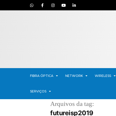
FIBRA ÓPTICA
NETWORK
WIRELESS
SERVIÇOS
Arquivos da tag:
futureisp2019