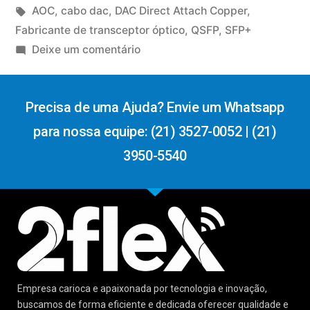
AOC
,
cabo dac
,
DAC Direct Attach Copper
,
Fabricante de transceptor óptico
,
QSFP
,
SFP+
Deixe um comentário
Precisa de uma Ajuda? Envie um Whatsapp
para nossa equipe: (21) 3527-0052 | (21)
3950-5540
Empresa carioca e apaixonada por tecnologia e inovação,
buscamos de forma eficiente e dedicada oferecer qualidade e