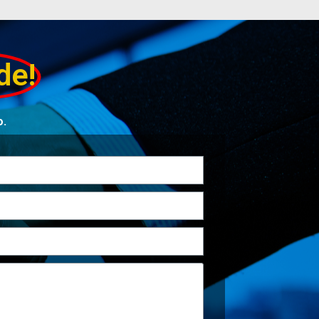
de!
o.