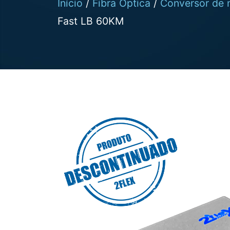
Início
/
Fibra Óptica
/
Conversor de 
Fast LB 60KM