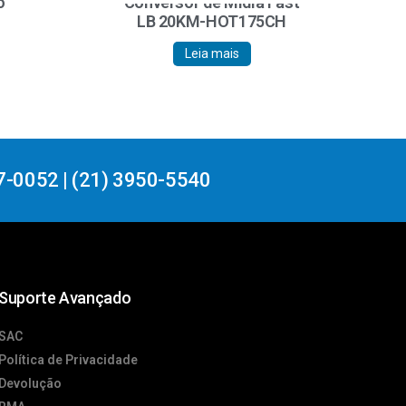
o
Conversor de Mídia Fast
LB 20KM-HOT175CH
Leia mais
7-0052 | (21) 3950-5540
Suporte Avançado
SAC
Política de Privacidade
Devolução