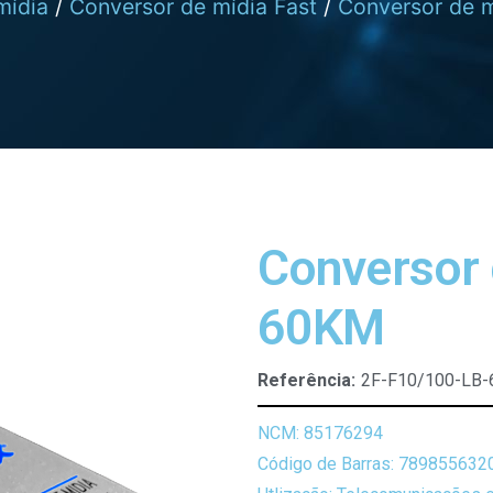
mídia
/
Conversor de mídia Fast
/
Conversor de m
Conversor 
60KM
Referência:
2F-F10/100-LB-
NCM: 85176294
Código de Barras: 789855632