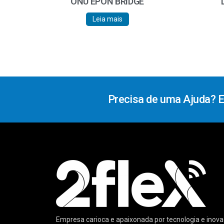
ONU EPON BRIDGE
Leia mais
Precisa de uma Ajuda? 
Empresa carioca e apaixonada por tecnologia e ino