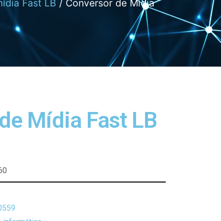
ídia Fast LB
/ Conversor de Mídia
de Mídia Fast LB
60
0559