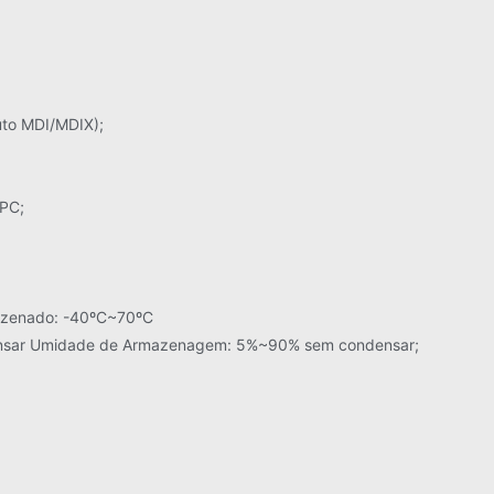
uto MDI/MDIX);
PC;
azenado: -40ºC~70ºC
sar Umidade de Armazenagem: 5%~90% sem condensar;