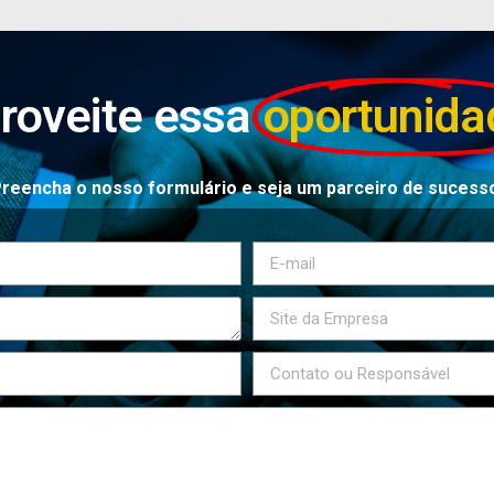
roveite essa
oportunida
reencha o nosso formulário e seja um parceiro de sucess