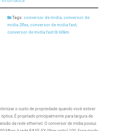
 informática
Tags:
conversor de midia
,
conversor de
midia 2flex
,
conversor de midia fast
,
conversor de midia fast lb 60km
otimizar o custo de propriedade quando você estiver
óptica. É projetado principalmente para largura de
ansão da rede ethernet. O conversor de mídia possui
00 Mbps à rede BASE-FX (fiber optic) 100. Esse modo