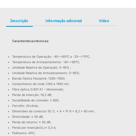
Descrição
Informação adicional
Vídeo
Características técnicas:
Temperatura de Operação: -40~+85ºC a -25~+70ºC;
Temperatura de Armazenamento: -40~+85ºC;
Umidade Relativa de Operação: 5~95% ;
Umidade Relativa de Armazenamento: 5~95%;
Banda Óptica Passante: 1260~1650;
Comprimento de onda 1260 a 1650 nm;
Fibra óptica G.657.A1 – Monomodo;
Perda de inserção: 16,2 dB;
Durabilidade de conexão: ≥ 600;
Ferrolho: Zircônia;
Dimensões do conector SC (L × A × P) 9 × 8,2 × 60 mm;
Diretividade: ≥ 55 dB;
Perda de retorno: ≥ 50 dB;
Perda por inserção(IL)≤ 0,3 d;
Polimento: APC;