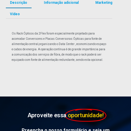
Descrição
Informação adicional
Marketing
Vídeo
Os Rack Ópticos da 2Flex foram especialmente projetado para
acomodar Conversores e Placas Conversoras Ópticas para fonte de
alimentação central,organizando o Data Center , economizando espaço
e cabos de energia. A operação contínua é de grande importância para
a comunicação dos serviços de fibra, de modo que o rack poderá ser
equipado com fonte de alimentação redundante, sendo esta opcional.
Aproveite essa
oportunidade!
Preencha o nosso formulário e seja um