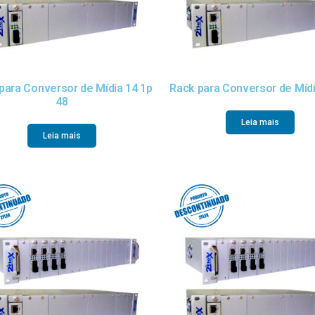
para Conversor de Mídia 14 1p
Rack para Conversor de Mídi
48
Leia mais
Leia mais