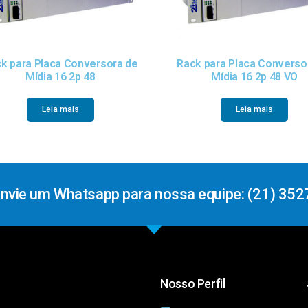
k para Placa Conversora de
Rack para Placa Converso
Mídia 16 2p 48
Mídia 16 2p 48 VO
Leia mais
Leia mais
Envie um Whatsapp para nossa equipe: (21) 352
Nosso Perfil