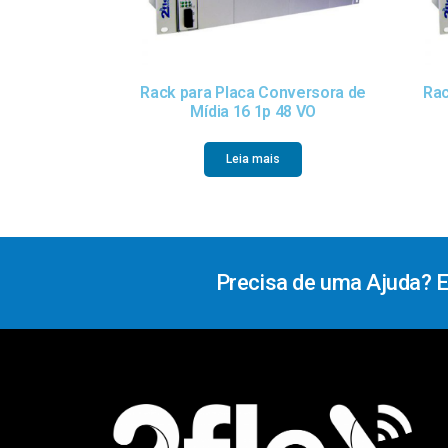
Rack para Placa Conversora de
Rac
Mídia 16 1p 48 VO
Leia mais
Precisa de uma Ajuda? 