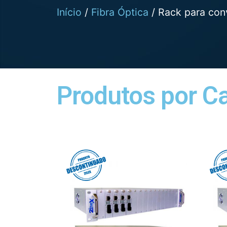
Início
/
Fibra Óptica
/ Rack para con
Produtos por C