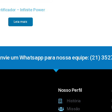
tificador – Infinite Power
Leia mais
Envie um Whatsapp para nossa equipe: (21) 352
Nosso Perfil
História
Missão