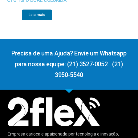
CTO 16FO DUAL COLORIDA
Leia mais
Precisa de uma Ajuda? Envie um Whatsapp
para nossa equipe: (21) 3527-0052 | (21)
3950-5540
Empresa carioca e apaixonada por tecnologia e inovação,