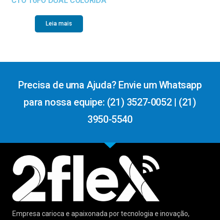
CTO 16FO DUAL COLORIDA
Leia mais
Precisa de uma Ajuda? Envie um Whatsapp
para nossa equipe: (21) 3527-0052 | (21)
3950-5540
Empresa carioca e apaixonada por tecnologia e inovação,