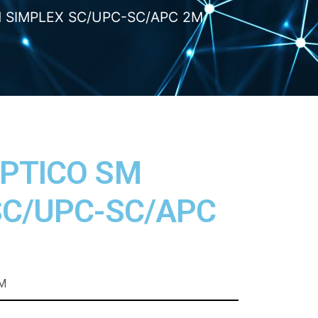
 SIMPLEX SC/UPC-SC/APC 2M
PTICO SM
SC/UPC-SC/APC
M