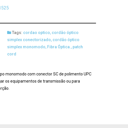
1525
Tags:
cordao optico
,
cordão óptico
simplex conectorizado
,
cordão óptico
simplex monomodo
,
Fibra Óptica.
,
patch
cord
 tipo monomodo com conector SC de polimento UPC
igar os equipamentos de transmissão ou para
erção.