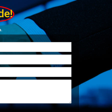
de!
o.