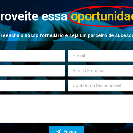
roveite essa
oportunida
reencha o nosso formulário e seja um parceiro de sucess
Enviar