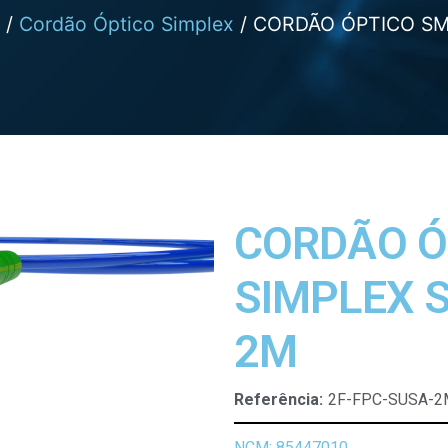
/
Cordão Óptico Simplex
/ CORDÃO ÓPTICO SM
CORDÃO Ó
SIMPLEX 
2M
Referência:
2F-FPC-SUSA-2
NCM: 85447010