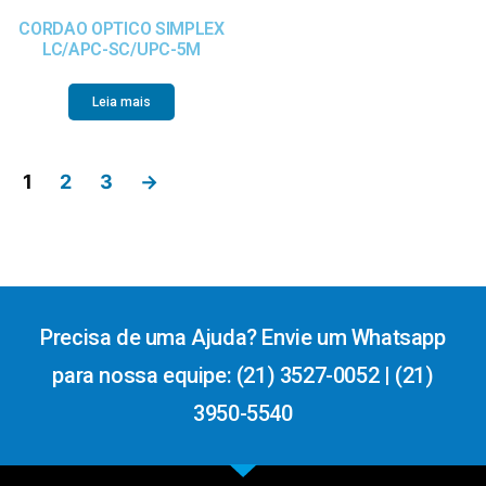
CORDAO OPTICO SIMPLEX
LC/APC-SC/UPC-5M
Leia mais
1
2
3
→
Precisa de uma Ajuda? Envie um Whatsapp
para nossa equipe: (21) 3527-0052 | (21)
3950-5540