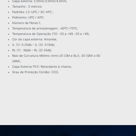
Capa externa: 2.0mm/3.0mm/4.0mm;
Tamanho : 2 metros;
Padrões: LC-UPC / SC-APC ;
Polimento: UPC / APC:
Número de fibras:1;
Temperatura de armazenagem: -40ºC~70ºC;
Temperatura de Operação (ºC) -20 a +65 -20 a +65;
Cor da capa externa: Amarela;
IL (1): 0.25db – IL (2): 0.15db;
RL (1) : 56db – RL (2) 55db;
Raio de Curvatura Mínimo (mm):20 (SM e BLI), 50 (SM) e 60
(MM);
Capa Externa PVC: Retardante à chama;
Grau de Proteção Cordão: COG.