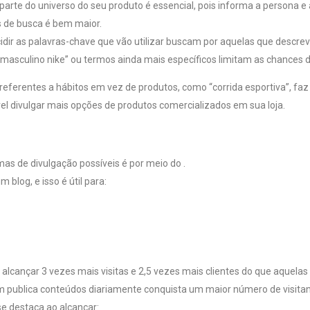
rte do universo do seu produto é essencial, pois informa a persona e 
s de busca é bem maior.
ecidir as palavras-chave que vão utilizar buscam por aquelas que desc
a masculino nike” ou termos ainda mais específicos limitam as chance
 referentes a hábitos em vez de produtos, como “corrida esportiva”, f
el divulgar mais opções de produtos comercializados em sua loja.
mas de divulgação possíveis é por meio do .
log, e isso é útil para:
m alcançar 3 vezes mais visitas e 2,5 vezes mais clientes do que aquela
em publica conteúdos diariamente conquista um maior número de visita
se destaca ao alcançar: