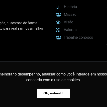
História
Missão
Visão
vação, buscamos de forma
sto para realizarmos a melhor
Valores
Trabalhe conosco
e Conectividade
melhorar o desempenho, analisar como você interage em nosso sit
concorda com o uso de cookies.
Ok, entendi!