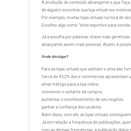
A produção de conteúdo abrangente e que faça pa
de alguém encontrar sua loja virtual nos motore
Por exemplo, muitas lojas virtuais na hora de d
Escolher algo como “tênis esportivo para corrid
Já a escolha por palavras-chave mais genéricas
alcançando assim mais pessoas. Assim, é possív
Onde divulgar?
Para as lojas virtuais que adotam o uma das for
Cerca de 43,2% dos e-commerces apresentam um b
atrair tráfego para a loja online;
convencer o visitante da compra;
aumentar o reconhecimento de seu negócio;
ganhar a confiança dos usuários.
Além disso, com ele, as lojas virtuais consegue
Já em relação a frequência de publicações, qu
com as demais frequências, a publicação diária 