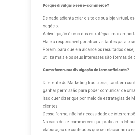
Por que divulgar o seu e-commerce?
De nada adianta criar o site de sua loja virtual
negócio.
A divulgação é uma das estratégias mais impor
Ela é a responsável por atrair visitantes para o 
Porém, para que ela alcance os resultados desej
utiliza mais e os seus interesses são formas de o
Como fazer uma divulgação de forma eficiente?
Diferente do Marketing tradicional, também conh
ganhar permissão para poder comunicar de uma 
Isso quer dizer que por meio de estratégias de 
clientes.
Dessa forma, não há necessidade de interrompê-la
No caso dos e-commerces que praticam o Inboun
elaboração de conteúdos que se relacionam à e