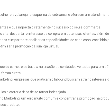
, escolher o e , planejar o esquema de cobrança, e oferecer um atendim
tantes e que impacta diretamente no sucesso do seu e-commerce.
seu site, despertar o interesse de compra em potenciais clientes, além de
ados é importante analisar as especificidades de cada canal escolhido 
timizar a promoção da sua loja virtual.
ecido como , o se baseia na criação de conteúdos voltados para um públ
forma direta.
Marketing, empresas que praticam o Inbound buscam atrair o interesse 
s e correr o risco de se tornar indesejado.
d Marketing, um erro muito comum é concentrar a promoção na produ
sses produtos.