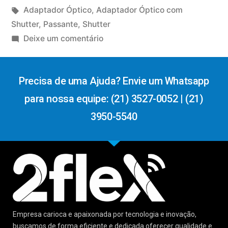
Adaptador Óptico
,
Adaptador Óptico com
Shutter
,
Passante
,
Shutter
Deixe um comentário
Precisa de uma Ajuda? Envie um Whatsapp
para nossa equipe: (21) 3527-0052 | (21)
3950-5540
Empresa carioca e apaixonada por tecnologia e inovação,
buscamos de forma eficiente e dedicada oferecer qualidade e