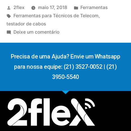
2flex
maio 17, 2018
Ferramentas
Ferramentas para Técnicos de Telecom
,
testador de cabos
Deixe um comentário
Precisa de uma Ajuda? Envie um Whatsapp
para nossa equipe: (21) 3527-0052 | (21)
3950-5540