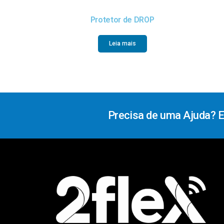
Protetor de DROP
Leia mais
Precisa de uma Ajuda? 