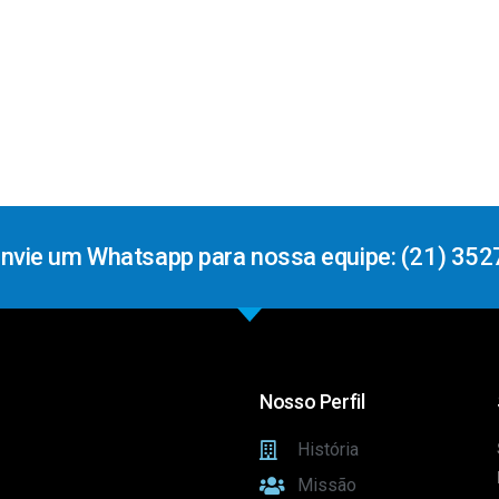
Envie um Whatsapp para nossa equipe: (21) 352
Nosso Perfil
História
Missão