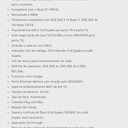
auto crossover;
Compatível com o Rack 2F-FRK16;
Monomodo e WDM;
Totalmente compatível com IEEE 802.3 10 Base-T, IEEE 802.3u
100 Base-TX/FX;
Transferência Half e Full Duplex par porta TX e porta FX;
Auto negociação de taxa 10/100 Mbs e Auto-MDI/MDIX para
porta TX;
Estende a rede em até 20km;
Indicador LED de tráfego, FDX indicador Full Duplex ou Half
Duplex;
LED de status para monitoramento da rede;
Padrões de operação: IEEE 802.3x, IEEE 802.3z e IEEE
802.3ab;
Funciona como bridge;
Porta Ethernet elétrica com função auto MDI/MDIX;
Suporta endereçamento MAC de até 1K;
Opções de alcance: 20 Km;
Tipo de ﬁbra: monomodo;
Conexão Plug and Play;
Módulo Hot-Swap;
Suporta controle de ﬂuxo (Full Duplex: IEEE802.3x e Half
Duplex: back pressure);
Operação CutThrough;
Fiber Fault Pass Through: Funcionalidade que desativa o link