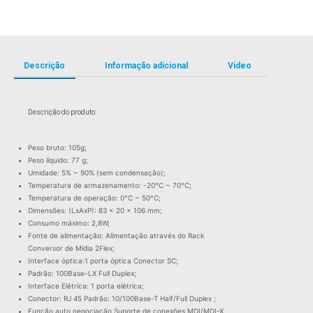
Descrição
Informação adicional
Vídeo
Descrição do produto:
Peso bruto: 105g;
Peso líquido: 77 g;
Umidade: 5% ~ 90% (sem condensação);
Temperatura de armazenamento: -20°C ~ 70°C;
Temperatura de operação: 0°C ~ 50°C;
Dimensões: (LxAxP): 83 x 20 x 106 mm;
Consumo máximo: 2,8W;
Fonte de alimentação: Alimentação através do Rack
Conversor de Mídia 2Flex;
Interface óptica:1 porta óptica Conector SC;
Padrão: 100Base-LX Full Duplex;
Interface Elétrica: 1 porta elétrica;
Conector: RJ 45 Padrão: 10/100Base-T Half/Full Duplex ;
Função auto negociação Suporte de conexões MDI/MDI-X