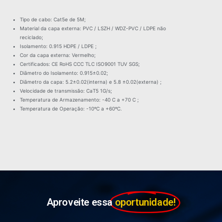
Tipo de cabo: Cat5e de 5M;
Material da capa externa: PVC / LSZH / WDZ-PVC / LDPE não
reciclado;
Isolamento: 0.915 HDPE / LDPE ;
Cor da capa externa: Vermelho;
Certificados: CE RoHS CCC TLC ISO9001 TUV SGS;
Diâmetro do Isolamento: 0.915±0.02;
Diâmetro da capa: 5.2±0.02(interna) e 5.8 ±0.02(externa) ;
Velocidade de transmissão: CaT5 1G/s;
Temperatura de Armazenamento: -40 C a +70 C ;
Temperatura de Operação: -10ºC a +60ºC.
Aproveite essa
oportunidade!