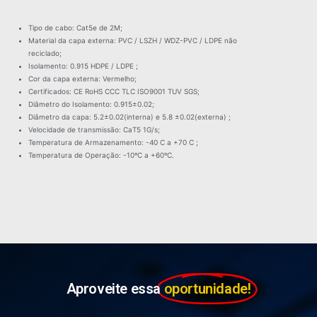
Tipo de cabo: Cat5e de 2M;
Material da capa externa: PVC / LSZH / WDZ-PVC / LDPE não
reciclado;
Isolamento: 0.915 HDPE / LDPE ;
Cor da capa externa: Vermelho;
Certificados: CE RoHS CCC TLC ISO9001 TUV SGS;
Diâmetro do Isolamento: 0.915±0.02;
Diâmetro da capa: 5.2±0.02(interna) e 5.8 ±0.02(externa) ;
Velocidade de transmissão: CaT5 1G/s;
Temperatura de Armazenamento: -40 C a +70 C ;
Temperatura de Operação: -10ºC a +60ºC.
Aproveite essa
oportunidade!