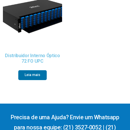
Distribuidor Interno Óptico
72 FO UPC
Leia mais
Precisa de uma Ajuda? Envie um Whatsapp
para nossa equipe: (21) 3527-0052 | (21)