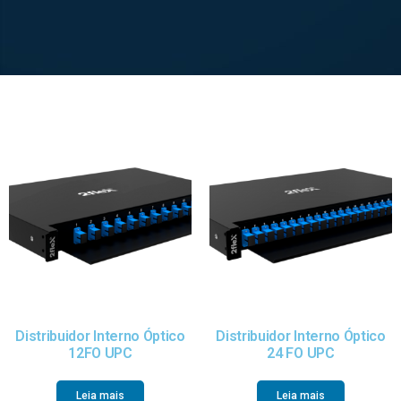
Distribuidor Interno Óptico
Distribuidor Interno Óptico
12FO UPC
24 FO UPC
Leia mais
Leia mais