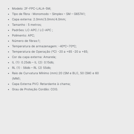
Modelo: 2F-FPC-LALA-5M;
Tipo de ﬁbra : Monomodo – Simplex – SM – G657A1;
Capa externa: 2.0mm/3.0mm/4.0mm;
Tamanho : 5 metros;
Padrões: LC-APC / LC-APC ;
Polimento: APC;
Número de fibras:1;
Temperatura de armazenagem: -40ºC~70ºC;
Temperatura de Operação (ºC) -20 a +65 -20 a +65;
Cor da capa externa: Amarela;
IL (1): 0.25db – IL (2): 0.15db;
RL (1) : 56db – RL (2) 55db;
Raio de Curvatura Mínimo (mm):20 (SM e BLI), 50 (SM) e 60
(MM);
Capa Externa PVC: Retardante à chama;
Grau de Proteção Cordão: COG.