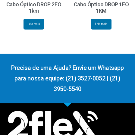
Cabo Óptico DROP 2FO
Cabo Óptico DROP 1FO
1km
1KM
Leia mais
Leia mais
Precisa de uma Ajuda? Envie um Whatsapp
para nossa equipe: (21) 3527-0052 | (21)
3950-5540