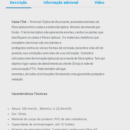
Descrição
Informação adicional
Vídeo
Caixa TOA
– Terminal Óptico de Assinante, acomoda emendas de
fibra óptica entre o cabo e a extensão óptica. Através de emenda por
fusão. O terminal óptico não apresenta arestas, cantos ou pontas que
danifiquem os cabos e fibras ópticas. Os materiais metálicos que
compõem o terminal são resistentes e
protegidos contra as várias formas de corrosão, durante a vida útil do
produto, nas condições previstas de sua utilização. Contudo é
utilizada como terminação óptica do assinante de fibra óptica. Tem por
objetivo ligar cabos de atendimento ao cliente (Drop) à rede de
comunicação FTTx. Pode também abrigar
emendas, divisões distribuições fornecendo uma garantida proteção e
vedação.
Características Técnicas
Altura: 100 mm(A) , 80mm(L) e 22,5mm(P);
Cor: Cinza;
Material do corpo do produto: PVC de alta resistência;
Capacidade de armazenagem: até 12 fusões;
Número de entradas/saídas: 2 entradas/ saidas para fibra AS,