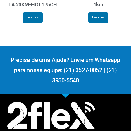
LA 20KM-HOT175CH
1km
Leia mais
Leia mais
Precisa de uma Ajuda? Envie um Whatsapp
para nossa equipe: (21) 3527-0052 | (21)
3950-5540