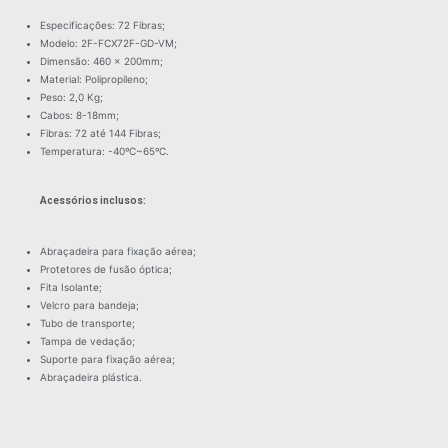
Especificações: 72 Fibras;
Modelo: 2F-FCX72F-GD-VM;
Dimensão: 460 x 200mm;
Material: Polipropileno;
Peso: 2,0 Kg;
Cabos: 8-18mm;
Fibras: 72 até 144 Fibras;
Temperatura: -40ºC~65ºC.
Acessórios inclusos:
Abraçadeira para fixação aérea;
Protetores de fusão óptica;
Fita Isolante;
Velcro para bandeja;
Tubo de transporte;
Tampa de vedação;
Suporte para fixação aérea;
Abraçadeira plástica.