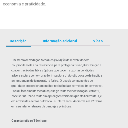
economia e praticidade.
Descrição
Informação adicional
Vídeo
O Sistema de Vedação Mecânico (SVM) foi desenvolvido com
polipropileno de alta resistência para proteger a fusão, distribuição e
concentração das fibras ópticas que podem suportar condições
adversas, tais como vibração, impacto, a distorção do cabo de tração e
as mudanças de temperatura fortes. O uso de componentes de
qualidade proporcionam melhor resistência e hermética impermeável.
Possui fechamento mecânico, que garante melhor vedação. Versátil,
pode ser utilizada tanto em aplicações verticais quanto horizontais, e
em ambientes aéreos outdoor ou subterrâneos. Acomoda até 72 fibras
em seu interior através de bandejas plásticas.
Características Técnicas: