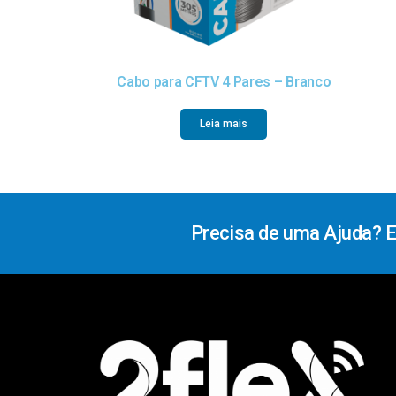
Cabo para CFTV 4 Pares – Branco
Leia mais
Precisa de uma Ajuda? 