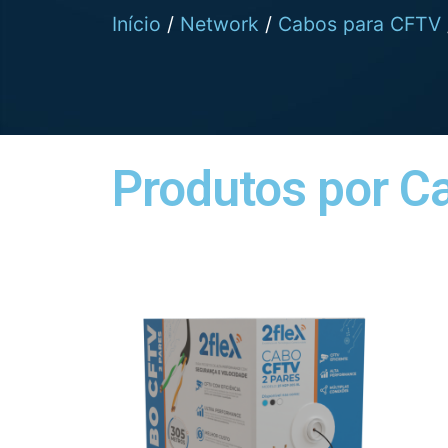
Início
/
Network
/
Cabos para CFTV
Produtos por C