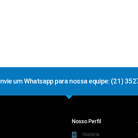
Envie um Whatsapp para nossa equipe: (21) 352
Nosso Perfil
História