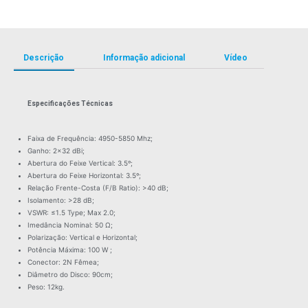
Descrição
Informação adicional
Vídeo
Especificações Técnicas
Faixa de Frequência: 4950-5850 Mhz;
Ganho: 2×32 dBi;
Abertura do Feixe Vertical: 3.5º;
Abertura do Feixe Horizontal: 3.5º;
Relação Frente-Costa (F/B Ratio): >40 dB;
Isolamento: >28 dB;
VSWR: ≤1.5 Type; Max 2.0;
Imedância Nominal: 50 Ω;
Polarização: Vertical e Horizontal;
Potência Máxima: 100 W ;
Conector: 2N Fêmea;
Diâmetro do Disco: 90cm;
Peso: 12kg.