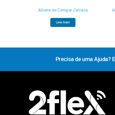
Alicate de Crimpar Catraca
A
Leia mais
Precisa de uma Ajuda? 