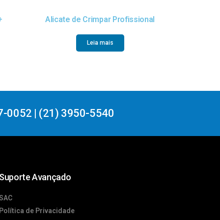
+
Alicate de Crimpar Profissional
Leia mais
7-0052 | (21) 3950-5540
Suporte Avançado
SAC
Política de Privacidade