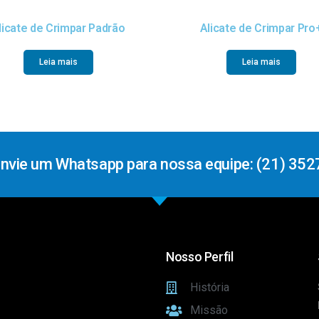
licate de Crimpar Padrão
Alicate de Crimpar Pro
Leia mais
Leia mais
Envie um Whatsapp para nossa equipe: (21) 352
Nosso Perfil
História
Missão