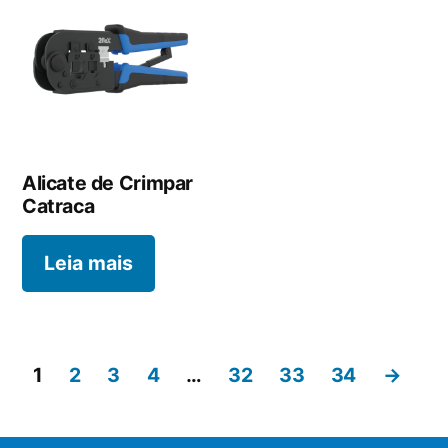
Alicate de Crimpar
Catraca
Leia mais
1
2
3
4
…
32
33
34
→